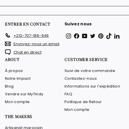
à
notre
infolettre
Suivez nous
ENTRER EN CONTACT
Instagram
Facebook
YouTube
Twitter
Pinterest
TikTok
Link
+212-707-186-946
Envoyez-nous un email
Chat en direct
ABOUT
CUSTOMER SERVICE
À propos
Suivi de votre commande
Notre Impact
Contactez-nous
Blog
Informations sur l'expédition
Vendre sur MyTindy
FAQ
Mon compte
Politique de Retour
Mon compte
THE MAKERS
Artisanat marocain