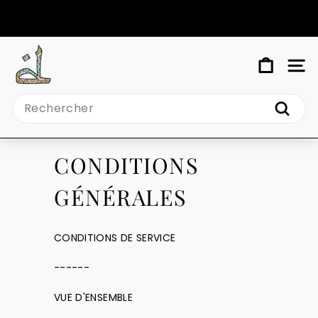
Passer
au
Diaporama
contenu
Pause
M
NAV
Y
Search
T
Reche
I
N
CONDITIONS
D
GÉNÉRALES
Y
CONDITIONS DE SERVICE
------
VUE D'ENSEMBLE