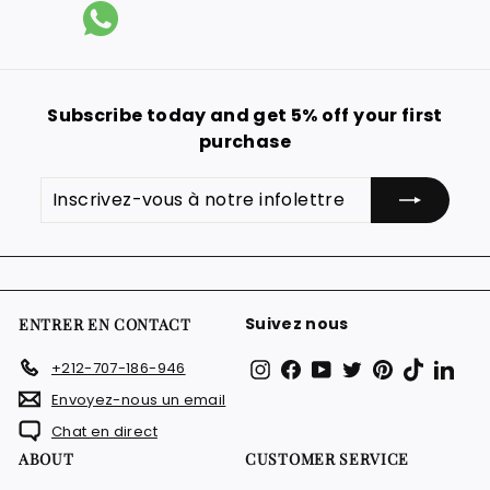
Subscribe today and get 5% off your first
purchase
Inscrivez-
S'inscrire
vous
à
notre
infolettre
Suivez nous
ENTRER EN CONTACT
Instagram
Facebook
YouTube
Twitter
Pinterest
TikTok
Link
+212-707-186-946
Envoyez-nous un email
Chat en direct
ABOUT
CUSTOMER SERVICE