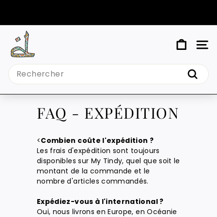
Passer
au
Diaporama
contenu
Pause
M
NAV
Y
Search
T
Reche
I
N
FAQ - EXPÉDITION
D
Y
<
Combien coûte l'expédition ?
Les frais d'expédition sont toujours
disponibles sur My Tindy, quel que soit le
montant de la commande et le
nombre d'articles commandés.
Expédiez-vous à l'international ?
Oui, nous livrons en Europe, en Océanie