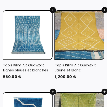
1
5
0
0
Ajouter au panier
Ajouter au panier
.
.
0
0
0
0
€
€
Tapis Kilim Ait Ouawzkit
Tapis Kilim Ait Ouawzkit
Lignes bleues et blanches
Jaune et Blanc
5
1
550.00 €
1,200.00 €
5
,
0
2
Ajouter au panier
Ajouter au panier
.
0
0
0
0
.