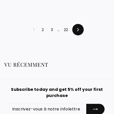
2
1
2
4
0
0
.
.
0
0
1
2
3
…
22
Suivant
0
0
€
€
VU RÉCEMMENT
Subscribe today and get 5% off your first
purchase
Inscrivez-
S'inscrire
vous