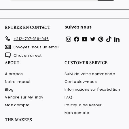
à
notre
infolettre
Suivez nous
ENTRER EN CONTACT
Instagram
Facebook
YouTube
Twitter
Pinterest
TikTok
Link
+212-707-186-946
Envoyez-nous un email
Chat en direct
ABOUT
CUSTOMER SERVICE
À propos
Suivi de votre commande
Notre Impact
Contactez-nous
Blog
Informations sur l'expédition
Vendre sur MyTindy
FAQ
Mon compte
Politique de Retour
Mon compte
THE MAKERS