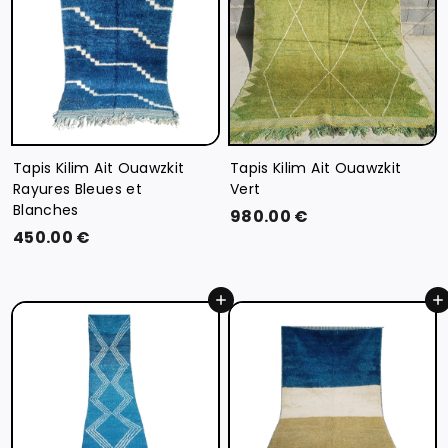
€
0
0
€
Tapis Kilim Ait Ouawzkit
Tapis Kilim Ait Ouawzkit
Rayures Bleues et
Vert
Blanches
9
980.00 €
4
450.00 €
8
5
0
0
.
Ajouter au panier
Ajouter au panier
.
0
0
0
0
€
€