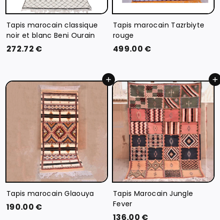
Tapis marocain classique
Tapis marocain Tazrbiyte
noir et blanc Beni Ourain
rouge
2
4
272.72 €
499.00 €
7
9
2
9
Ajouter au panier
Ajouter au panier
.
.
7
0
2
0
€
€
Tapis marocain Glaouya
Tapis Marocain Jungle
Fever
1
190.00 €
1
136.00 €
9