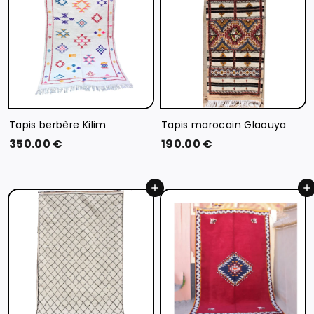
Tapis berbère Kilim
Tapis marocain Glaouya
3
1
350.00 €
190.00 €
5
9
0
0
Ajouter au panier
Ajouter au panier
.
.
0
0
0
0
€
€