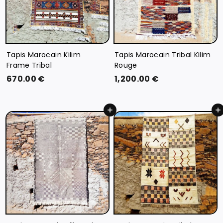
Tapis Marocain Kilim
Tapis Marocain Tribal Kilim
Frame Tribal
Rouge
6
1
670.00 €
1,200.00 €
7
,
0
2
Ajouter au panier
Ajouter au panier
.
0
0
0
0
.
€
0
0
€