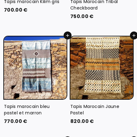
Tapis marocain Kilim gris
Tapis Marocain Tribal
Checkboard
7
700.00 €
7
750.00 €
0
5
0
0
.
Ajouter au panier
Ajouter au panier
.
0
0
0
0
€
€
Tapis marocain bleu
Tapis Marocain Jaune
pastel et marron
Pastel
7
8
770.00 €
820.00 €
7
2
0
0