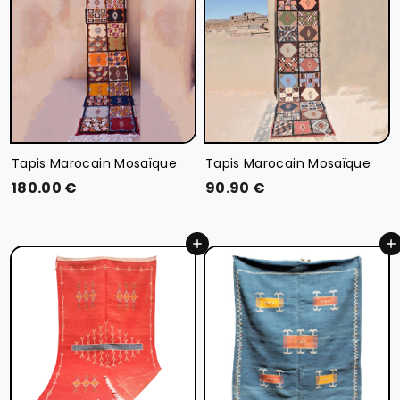
0
€
€
Tapis Marocain Mosaïque
Tapis Marocain Mosaïque
1
9
180.00 €
90.90 €
8
0
0
.
Ajouter au panier
Ajouter au panier
.
9
0
0
0
€
€