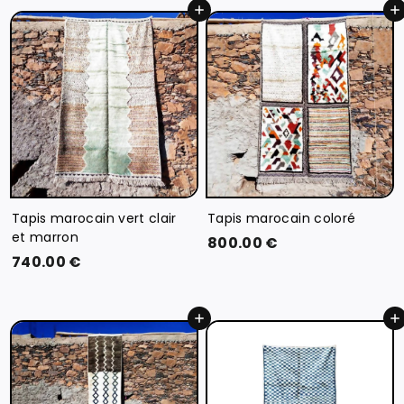
Ajouter au panier
Ajouter au panier
.
.
0
0
0
0
€
€
Tapis marocain vert clair
Tapis marocain coloré
et marron
8
800.00 €
7
740.00 €
0
4
0
0
.
Ajouter au panier
Ajouter au panier
.
0
0
0
0
€
€