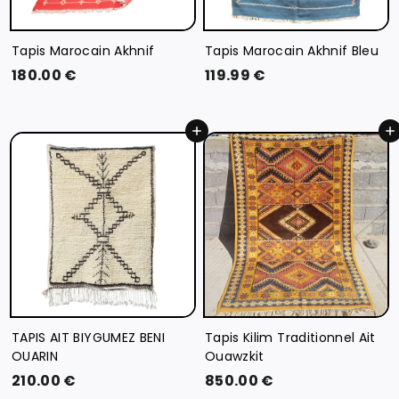
Tapis Marocain Akhnif
Tapis Marocain Akhnif Bleu
1
1
180.00 €
119.99 €
8
1
0
9
Ajouter au panier
Ajouter au panier
.
.
0
9
0
9
€
€
TAPIS AIT BIYGUMEZ BENI
Tapis Kilim Traditionnel Ait
OUARIN
Ouawzkit
2
8
210.00 €
850.00 €