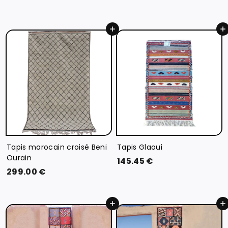
3
0
6
.
Ajouter au panier
Ajouter au panier
.
0
0
0
0
€
€
Tapis marocain croisé Beni
Tapis Glaoui
Ourain
1
145.45 €
2
299.00 €
4
9
5
9
.
Ajouter au panier
Ajouter au panier
.
4
0
5