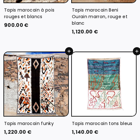
Tapis marocain à pois
Tapis marocain Beni
rouges et blancs
Ourain marron, rouge et
blanc
9
900.00 €
1
1,120.00 €
0
,
0
1
.
Ajouter au panier
Ajouter au panier
2
0
0
0
.
€
0
0
€
Tapis marocain funky
Tapis marocain tons bleus
1
1
1,220.00 €
1,140.00 €
,
,