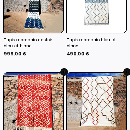
Tapis marocain couloir
Tapis marocain bleu et
bleu et blanc
blanc
9
4
999.00 €
490.00 €
9
9
9
0
Ajouter au panier
Ajouter au panier
.
.
0
0
0
0
€
€