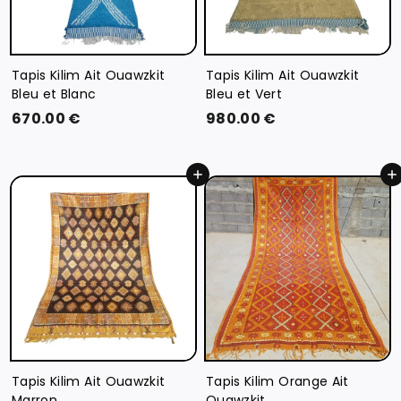
Tapis Kilim Ait Ouawzkit
Tapis Kilim Ait Ouawzkit
Bleu et Blanc
Bleu et Vert
6
9
670.00 €
980.00 €
7
8
0
0
Ajouter au panier
Ajouter au panier
.
.
0
0
0
0
€
€
Tapis Kilim Ait Ouawzkit
Tapis Kilim Orange Ait
Marron
Ouawzkit