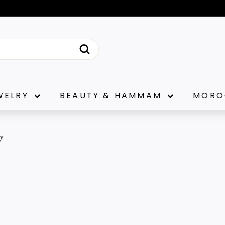
Diaporama
Pause
Recherche
WELRY
BEAUTY & HAMMAM
MORO
Y