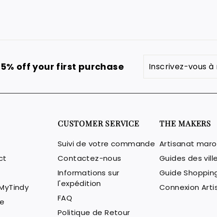
Inscrivez-
S'inscrire
5% off your first purchase
vous
à
notre
infolettre
CUSTOMER SERVICE
THE MAKERS
Suivi de votre commande
Artisanat maro
ct
Contactez-nous
Guides des vil
Informations sur
Guide Shoppin
l'expédition
 MyTindy
Connexion Arti
FAQ
e
Politique de Retour