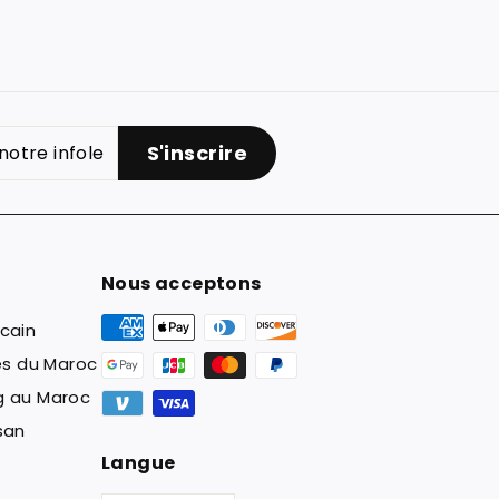
S'inscrire
Nous acceptons
cain
les du Maroc
g au Maroc
san
Langue